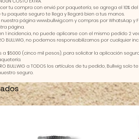
INGUN COSTO EXTRA.
 hacer tu compra con envió por paquetería, se agrega el 10% d
ue tu paquete seguro te llega y llegará bien a tus manos.
n nuestra página
www.bullwig.com
y compras por WhatsAap y F
tra página.
en 1 incidencia, no puede aplicarse con el mismo pedido 2 ve
RO BULLWIG
, no podemos responsabilizarnos por cualquier inc
 $5000 (cinco mil pesos), para solicitar la aplicación segu
aquetería.
RO BULLWIG
a
TODOS
los artículos de tu pedido, Bullwig solo 
nuestro seguro.
nados