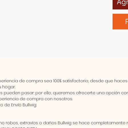
Agr
periencia de compra sea
100% satisfactoria
, desde que haces
u hogar.
s pueden pasar; por ello, queremos ofrecerte una opción co
xperiencia de compra con nosotros.
o de Envío
Bullwig
:
o robos, extravíos o daños Bullwig se hace completamente 