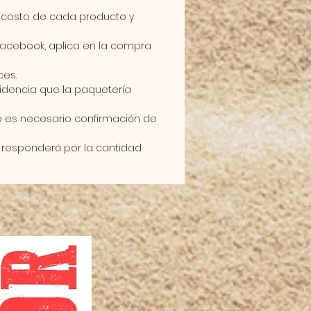
el costo de cada producto y
acebook, aplica en la compra
ces.
idencia que la paquetería
ro es necesario confirmación de
te responderá por la cantidad