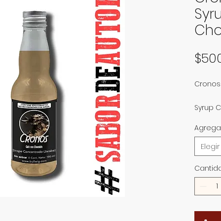
Syr
Cho
$50
Cronos
Syrup 
Agrega
¡Conce
Elegir
Aplicac
Reposte
Cantid
Smooth
Italian
Salsas 