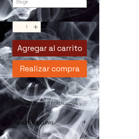
Cantidad
*
Agregar al carrito
Realizar compra
D'artagnan
Syrup Chocolate con Nueces y
Coco.
-SEGURO BULLWIG-
¡Concentrado!
En Bullwig queremos que tu