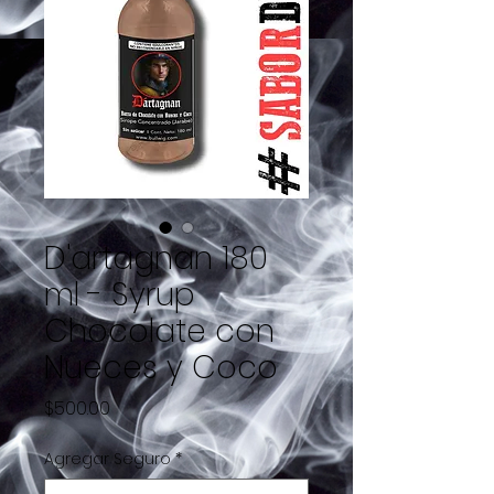
D'artagnan 180
ml - Syrup
Chocolate con
Nueces y Coco
Precio
$500.00
Agregar Seguro
*